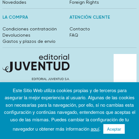
Novedades
Foreign Rights
LA COMPRA
ATENCIÓN CLIENTE
Condiciones contratación
Contacto
Devoluciones
FAQ
Gastos y plazos de envío
EDITORIAL JUVENTUD S.A.
València 304, entlo 1ºB. 08009 Barcelona
Este Sitio Web utiliza cookies propias y de terceros para
info@editorialjuventud.es
(+34) 93 444 18 00
asegurar la mejor experiencia al usuario. Algunas de las cookies
son necesarias para la navegación, por ello, si no cambias esta
configuración y continúas navegado, entendemos que aceptas el
uso de las mismas. Puedes cambiar la configuración de tu
navegador u obtener más información
aquí
.
Aceptar
Condiciones
Política de
Política de
de uso
privacidad
cookies