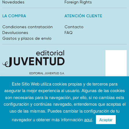
Novedades
Foreign Rights
LA COMPRA
ATENCIÓN CLIENTE
Condiciones contratación
Contacto
Devoluciones
FAQ
Gastos y plazos de envío
EDITORIAL JUVENTUD S.A.
València 304, entlo 1ºB. 08009 Barcelona
Este Sitio Web utiliza cookies propias y de terceros para
info@editorialjuventud.es
(+34) 93 444 18 00
asegurar la mejor experiencia al usuario. Algunas de las cookies
son necesarias para la navegación, por ello, si no cambias esta
configuración y continúas navegado, entendemos que aceptas el
uso de las mismas. Puedes cambiar la configuración de tu
navegador u obtener más información
aquí
.
Aceptar
Condiciones
Política de
Política de
de uso
privacidad
cookies