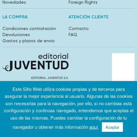
Novedades
Foreign Rights
LA COMPRA
ATENCIÓN CLIENTE
Condiciones contratación
Contacto
Devoluciones
FAQ
Gastos y plazos de envío
EDITORIAL JUVENTUD S.A.
València 304, entlo 1ºB. 08009 Barcelona
Este Sitio Web utiliza cookies propias y de terceros para
info@editorialjuventud.es
(+34) 93 444 18 00
asegurar la mejor experiencia al usuario. Algunas de las cookies
son necesarias para la navegación, por ello, si no cambias esta
configuración y continúas navegado, entendemos que aceptas el
uso de las mismas. Puedes cambiar la configuración de tu
navegador u obtener más información
aquí
.
Aceptar
Condiciones
Política de
Política de
de uso
privacidad
cookies