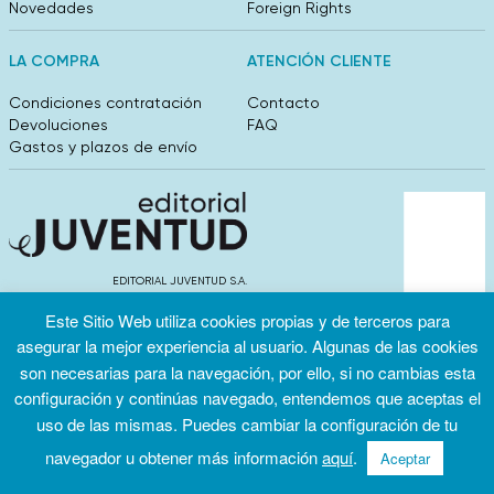
Novedades
Foreign Rights
LA COMPRA
ATENCIÓN CLIENTE
Condiciones contratación
Contacto
Devoluciones
FAQ
Gastos y plazos de envío
EDITORIAL JUVENTUD S.A.
València 304, entlo 1ºB. 08009 Barcelona
Este Sitio Web utiliza cookies propias y de terceros para
info@editorialjuventud.es
(+34) 93 444 18 00
asegurar la mejor experiencia al usuario. Algunas de las cookies
son necesarias para la navegación, por ello, si no cambias esta
configuración y continúas navegado, entendemos que aceptas el
uso de las mismas. Puedes cambiar la configuración de tu
navegador u obtener más información
aquí
.
Aceptar
Condiciones
Política de
Política de
de uso
privacidad
cookies