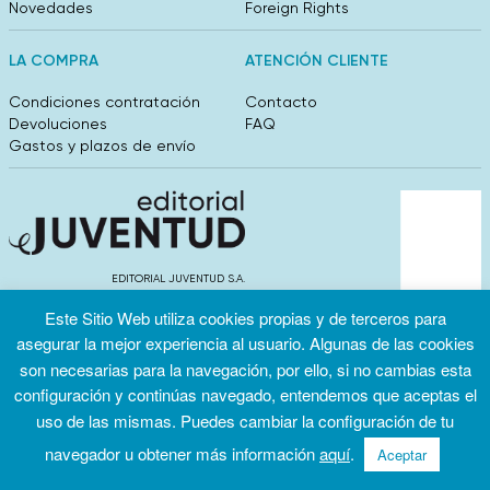
Novedades
Foreign Rights
LA COMPRA
ATENCIÓN CLIENTE
Condiciones contratación
Contacto
Devoluciones
FAQ
Gastos y plazos de envío
EDITORIAL JUVENTUD S.A.
València 304, entlo 1ºB. 08009 Barcelona
Este Sitio Web utiliza cookies propias y de terceros para
info@editorialjuventud.es
(+34) 93 444 18 00
asegurar la mejor experiencia al usuario. Algunas de las cookies
son necesarias para la navegación, por ello, si no cambias esta
configuración y continúas navegado, entendemos que aceptas el
uso de las mismas. Puedes cambiar la configuración de tu
navegador u obtener más información
aquí
.
Aceptar
Condiciones
Política de
Política de
de uso
privacidad
cookies