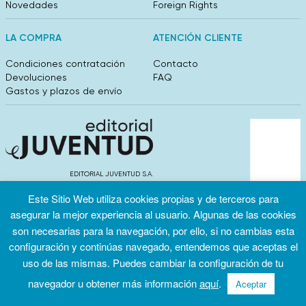
Novedades
Foreign Rights
LA COMPRA
ATENCIÓN CLIENTE
Condiciones contratación
Contacto
Devoluciones
FAQ
Gastos y plazos de envío
EDITORIAL JUVENTUD S.A.
València 304, entlo 1ºB. 08009 Barcelona
Este Sitio Web utiliza cookies propias y de terceros para
info@editorialjuventud.es
(+34) 93 444 18 00
asegurar la mejor experiencia al usuario. Algunas de las cookies
son necesarias para la navegación, por ello, si no cambias esta
configuración y continúas navegado, entendemos que aceptas el
uso de las mismas. Puedes cambiar la configuración de tu
navegador u obtener más información
aquí
.
Aceptar
Condiciones
Política de
Política de
de uso
privacidad
cookies