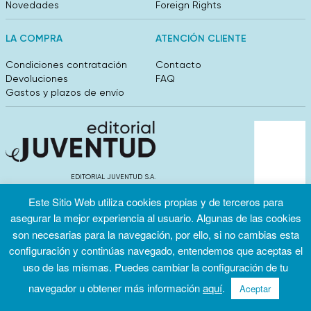
Novedades
Foreign Rights
LA COMPRA
ATENCIÓN CLIENTE
Condiciones contratación
Contacto
Devoluciones
FAQ
Gastos y plazos de envío
EDITORIAL JUVENTUD S.A.
València 304, entlo 1ºB. 08009 Barcelona
Este Sitio Web utiliza cookies propias y de terceros para
info@editorialjuventud.es
(+34) 93 444 18 00
asegurar la mejor experiencia al usuario. Algunas de las cookies
son necesarias para la navegación, por ello, si no cambias esta
configuración y continúas navegado, entendemos que aceptas el
uso de las mismas. Puedes cambiar la configuración de tu
navegador u obtener más información
aquí
.
Aceptar
Condiciones
Política de
Política de
de uso
privacidad
cookies