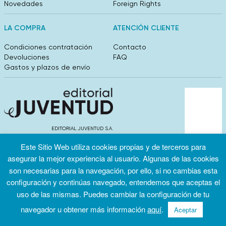
Novedades
Foreign Rights
LA COMPRA
ATENCIÓN CLIENTE
Condiciones contratación
Contacto
Devoluciones
FAQ
Gastos y plazos de envío
EDITORIAL JUVENTUD S.A.
València 304, entlo 1ºB. 08009 Barcelona
Este Sitio Web utiliza cookies propias y de terceros para
info@editorialjuventud.es
(+34) 93 444 18 00
asegurar la mejor experiencia al usuario. Algunas de las cookies
son necesarias para la navegación, por ello, si no cambias esta
configuración y continúas navegado, entendemos que aceptas el
uso de las mismas. Puedes cambiar la configuración de tu
navegador u obtener más información
aquí
.
Aceptar
Condiciones
Política de
Política de
de uso
privacidad
cookies