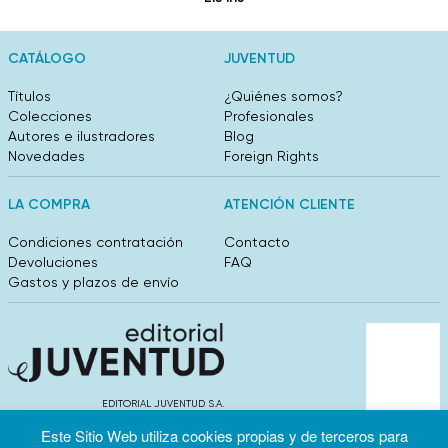
CATÁLOGO
JUVENTUD
Títulos
¿Quiénes somos?
Colecciones
Profesionales
Autores e ilustradores
Blog
Novedades
Foreign Rights
LA COMPRA
ATENCIÓN CLIENTE
Condiciones contratación
Contacto
Devoluciones
FAQ
Gastos y plazos de envío
EDITORIAL JUVENTUD S.A.
València 304, entlo 1ºB. 08009 Barcelona
Este Sitio Web utiliza cookies propias y de terceros para
info@editorialjuventud.es