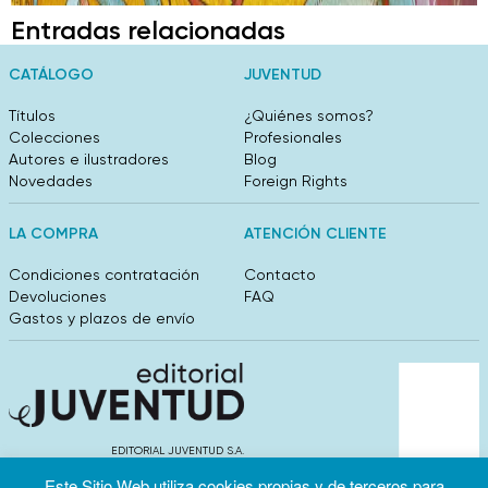
Entradas relacionadas
CATÁLOGO
JUVENTUD
Títulos
¿Quiénes somos?
Colecciones
Profesionales
Autores e ilustradores
Blog
Novedades
Foreign Rights
LA COMPRA
ATENCIÓN CLIENTE
Condiciones contratación
Contacto
Devoluciones
FAQ
Gastos y plazos de envío
EDITORIAL JUVENTUD S.A.
València 304, entlo 1ºB. 08009 Barcelona
Este Sitio Web utiliza cookies propias y de terceros para
info@editorialjuventud.es