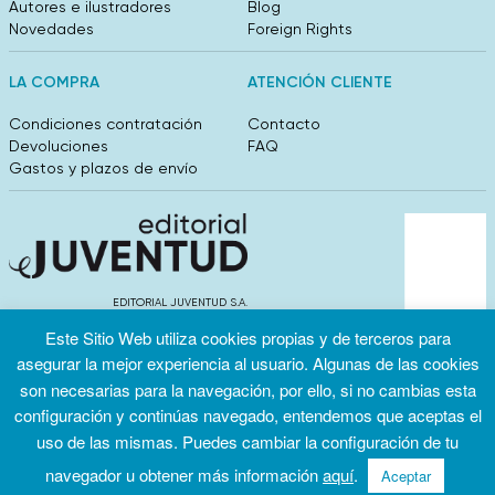
Autores e ilustradores
Blog
Novedades
Foreign Rights
LA COMPRA
ATENCIÓN CLIENTE
Condiciones contratación
Contacto
Devoluciones
FAQ
Gastos y plazos de envío
EDITORIAL JUVENTUD S.A.
València 304, entlo 1ºB. 08009 Barcelona
Este Sitio Web utiliza cookies propias y de terceros para
info@editorialjuventud.es
asegurar la mejor experiencia al usuario. Algunas de las cookies
(+34) 93 444 18 00
son necesarias para la navegación, por ello, si no cambias esta
configuración y continúas navegado, entendemos que aceptas el
uso de las mismas. Puedes cambiar la configuración de tu
navegador u obtener más información
aquí
.
Aceptar
Condiciones
Política de
Política de
de uso
privacidad
cookies