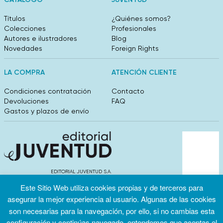
Títulos
¿Quiénes somos?
Colecciones
Profesionales
Autores e ilustradores
Blog
Novedades
Foreign Rights
LA COMPRA
ATENCIÓN CLIENTE
Condiciones contratación
Contacto
Devoluciones
FAQ
Gastos y plazos de envío
EDITORIAL JUVENTUD S.A.
València 304, entlo 1ºB. 08009 Barcelona
Este Sitio Web utiliza cookies propias y de terceros para
info@editorialjuventud.es
asegurar la mejor experiencia al usuario. Algunas de las cookies
(+34) 93 444 18 00
son necesarias para la navegación, por ello, si no cambias esta
configuración y continúas navegado, entendemos que aceptas el