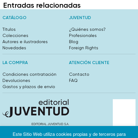
Entradas relacionadas
CATÁLOGO
JUVENTUD
Títulos
¿Quiénes somos?
Colecciones
Profesionales
Autores e ilustradores
Blog
Novedades
Foreign Rights
LA COMPRA
ATENCIÓN CLIENTE
Condiciones contratación
Contacto
Devoluciones
FAQ
Gastos y plazos de envío
EDITORIAL JUVENTUD S.A.
València 304, entlo 1ºB. 08009 Barcelona
Este Sitio Web utiliza cookies propias y de terceros para
info@editorialjuventud.es