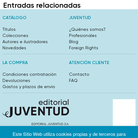
Entradas relacionadas
CATÁLOGO
JUVENTUD
Títulos
¿Quiénes somos?
Colecciones
Profesionales
Autores e ilustradores
Blog
Novedades
Foreign Rights
LA COMPRA
ATENCIÓN CLIENTE
Condiciones contratación
Contacto
Devoluciones
FAQ
Gastos y plazos de envío
EDITORIAL JUVENTUD S.A.
València 304, entlo 1ºB. 08009 Barcelona
Este Sitio Web utiliza cookies propias y de terceros para
info@editorialjuventud.es