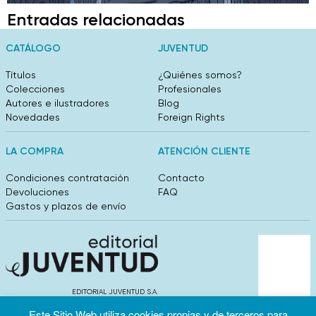
Entradas relacionadas
CATÁLOGO
JUVENTUD
Títulos
¿Quiénes somos?
Colecciones
Profesionales
Autores e ilustradores
Blog
Novedades
Foreign Rights
LA COMPRA
ATENCIÓN CLIENTE
Condiciones contratación
Contacto
Devoluciones
FAQ
Gastos y plazos de envío
EDITORIAL JUVENTUD S.A.
València 304, entlo 1ºB. 08009 Barcelona
Este Sitio Web utiliza cookies propias y de terceros para
info@editorialjuventud.es