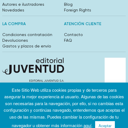
Autores e ilustradores
Blog
Novedades
Foreign Rights
LA COMPRA
ATENCIÓN CLIENTE
Condiciones contratación
Contacto
Devoluciones
FAQ
Gastos y plazos de envío
EDITORIAL JUVENTUD S.A.
València 304, entlo 1ºB. 08009 Barcelona
Este Sitio Web utiliza cookies propias y de terceros para
info@editorialjuventud.es
asegurar la mejor experiencia al usuario. Algunas de las cookies
(+34) 93 444 18 00
son necesarias para la navegación, por ello, si no cambias esta
configuración y continúas navegado, entendemos que aceptas el
uso de las mismas. Puedes cambiar la configuración de tu
navegador u obtener más información
aquí
.
Aceptar
Condiciones
Política de
Política de