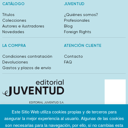
CATÁLOGO
JUVENTUD
Títulos
¿Quiénes somos?
Colecciones
Profesionales
Autores e ilustradores
Blog
Novedades
Foreign Rights
LA COMPRA
ATENCIÓN CLIENTE
Condiciones contratación
Contacto
Devoluciones
FAQ
Gastos y plazos de envío
EDITORIAL JUVENTUD S.A.
València 304, entlo 1ºB. 08009 Barcelona
Este Sitio Web utiliza cookies propias y de terceros para
info@editorialjuventud.es
asegurar la mejor experiencia al usuario. Algunas de las cookies
(+34) 93 444 18 00
son necesarias para la navegación, por ello, si no cambias esta