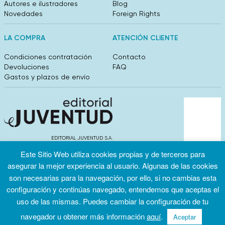
Autores e ilustradores
Blog
Novedades
Foreign Rights
LA COMPRA
ATENCIÓN CLIENTE
Condiciones contratación
Contacto
Devoluciones
FAQ
Gastos y plazos de envío
EDITORIAL JUVENTUD S.A.
València 304, entlo 1ºB. 08009 Barcelona
Este Sitio Web utiliza cookies propias y de terceros para
info@editorialjuventud.es
asegurar la mejor experiencia al usuario. Algunas de las cookies
(+34) 93 444 18 00
son necesarias para la navegación, por ello, si no cambias esta
configuración y continúas navegado, entendemos que aceptas el
uso de las mismas. Puedes cambiar la configuración de tu
navegador u obtener más información
aquí
.
Aceptar
Condiciones
Política de
Política de
de uso
privacidad
cookies