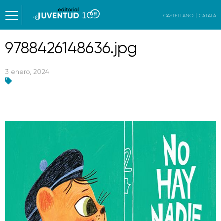
CASTELLANO
CATALÀ
9788426148636.jpg
3 enero, 2024