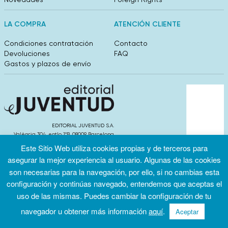
LA COMPRA
ATENCIÓN CLIENTE
Condiciones contratación
Contacto
Devoluciones
FAQ
Gastos y plazos de envío
EDITORIAL JUVENTUD S.A.
València 304, entlo 1ºB. 08009 Barcelona
info@editorialjuventud.es
Este Sitio Web utiliza cookies propias y de terceros para
(+34) 93 444 18 00
asegurar la mejor experiencia al usuario. Algunas de las cookies
son necesarias para la navegación, por ello, si no cambias esta
configuración y continúas navegado, entendemos que aceptas el
uso de las mismas. Puedes cambiar la configuración de tu
Condiciones
Política de
Política de
navegador u obtener más información
aquí
.
Aceptar
de uso
privacidad
cookies