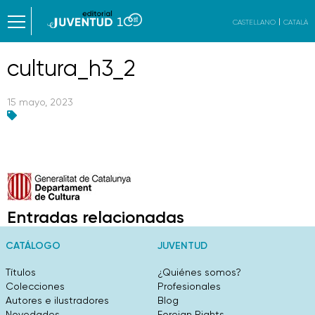
CASTELLANO
CATALÀ
cultura_h3_2
15 mayo, 2023
Entradas relacionadas
CATÁLOGO
JUVENTUD
Títulos
¿Quiénes somos?
Colecciones
Profesionales
Autores e ilustradores
Blog
Novedades
Foreign Rights