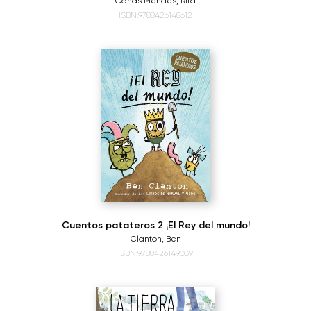
Canas Mendes, Rita
ISBN:9788426148612
Cuentos patateros 2 ¡El Rey del mundo!
Clanton, Ben
ISBN:9788426149039