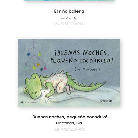
El niño ballena
Lulu Lima
ISBN:9788426149534
¡Buenas noches, pequeño cocodrilo!
Montanari, Eva
ISBN:9788426149510