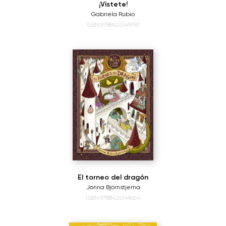
¡Vístete!
Gabriela Rubio
ISBN:9788426149787
El torneo del dragón
Jonna Björnstjerna
ISBN:9788426149664