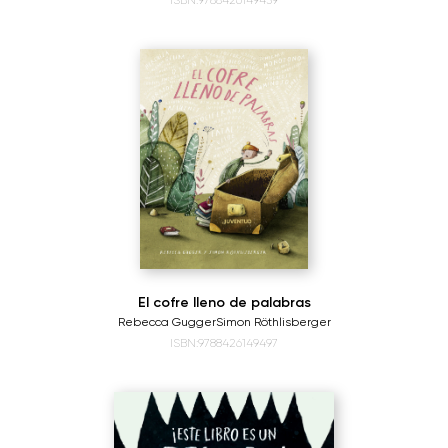
ISBN:9788426149459
El cofre lleno de palabras
Rebecca Gugger
Simon Röthlisberger
ISBN:9788426149497