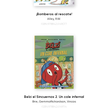
¡Bomberos al rescate!
Alley, R.W.
ISBN:9788426149077
Belzi el Sincuernos 2. Un cole infernal
Brie, Gemma
Richardson, Vincas
ISBN:9788426149114