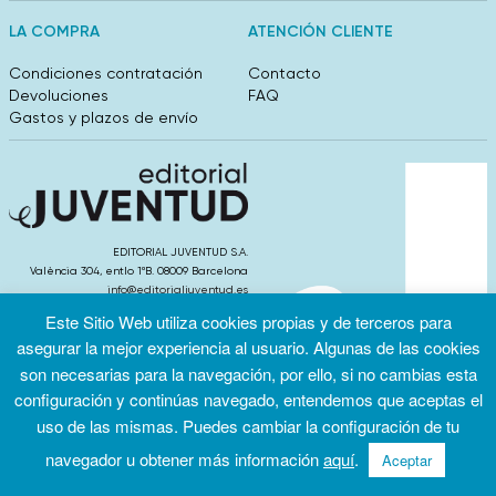
LA COMPRA
ATENCIÓN CLIENTE
Condiciones contratación
Contacto
Devoluciones
FAQ
Gastos y plazos de envío
EDITORIAL JUVENTUD S.A.
València 304, entlo 1ºB. 08009 Barcelona
info@editorialjuventud.es
(+34) 93 444 18 00
Este Sitio Web utiliza cookies propias y de terceros para
asegurar la mejor experiencia al usuario. Algunas de las cookies
son necesarias para la navegación, por ello, si no cambias esta
configuración y continúas navegado, entendemos que aceptas el
uso de las mismas. Puedes cambiar la configuración de tu
Condiciones
Política de
Política de
de uso
privacidad
cookies
navegador u obtener más información
aquí
.
Aceptar