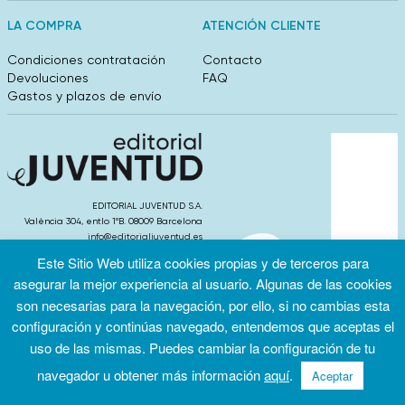
LA COMPRA
ATENCIÓN CLIENTE
Condiciones contratación
Contacto
Devoluciones
FAQ
Gastos y plazos de envío
EDITORIAL JUVENTUD S.A.
València 304, entlo 1ºB. 08009 Barcelona
info@editorialjuventud.es
(+34) 93 444 18 00
Este Sitio Web utiliza cookies propias y de terceros para
asegurar la mejor experiencia al usuario. Algunas de las cookies
son necesarias para la navegación, por ello, si no cambias esta
configuración y continúas navegado, entendemos que aceptas el
uso de las mismas. Puedes cambiar la configuración de tu
Condiciones
Política de
Política de
de uso
privacidad
cookies
navegador u obtener más información
aquí
.
Aceptar