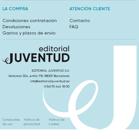
LA COMPRA
ATENCIÓN CLIENTE
Condiciones contratación
Contacto
Devoluciones
FAQ
Gastos y plazos de envío
EDITORIAL JUVENTUD S.A.
València 304, entlo 1ºB. 08009 Barcelona
info@editorialjuventud.es
(+34) 93 444 18 00
Condiciones
Política de
Política de
de uso
privacidad
cookies