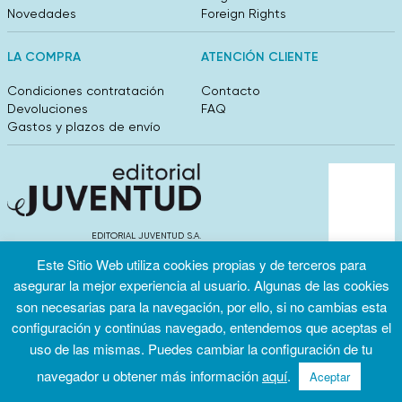
Novedades
Foreign Rights
LA COMPRA
ATENCIÓN CLIENTE
Condiciones contratación
Contacto
Devoluciones
FAQ
Gastos y plazos de envío
EDITORIAL JUVENTUD S.A.
València 304, entlo 1ºB. 08009 Barcelona
Este Sitio Web utiliza cookies propias y de terceros para
info@editorialjuventud.es
asegurar la mejor experiencia al usuario. Algunas de las cookies
(+34) 93 444 18 00
son necesarias para la navegación, por ello, si no cambias esta
configuración y continúas navegado, entendemos que aceptas el
uso de las mismas. Puedes cambiar la configuración de tu
navegador u obtener más información
aquí
.
Aceptar
Condiciones
Política de
Política de
de uso
privacidad
cookies