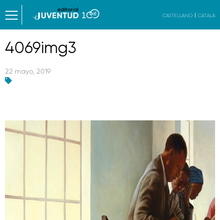
CASTELLANO
CATALÀ
4069img3
22 mayo, 2019