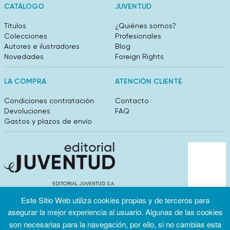
CATÁLOGO
JUVENTUD
Títulos
¿Quiénes somos?
Colecciones
Profesionales
Autores e ilustradores
Blog
Novedades
Foreign Rights
LA COMPRA
ATENCIÓN CLIENTE
Condiciones contratación
Contacto
Devoluciones
FAQ
Gastos y plazos de envío
EDITORIAL JUVENTUD S.A.
València 304, entlo 1ºB. 08009 Barcelona
Este Sitio Web utiliza cookies propias y de terceros para
info@editorialjuventud.es
asegurar la mejor experiencia al usuario. Algunas de las cookies
(+34) 93 444 18 00
son necesarias para la navegación, por ello, si no cambias esta