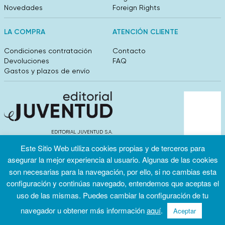
Novedades
Foreign Rights
LA COMPRA
ATENCIÓN CLIENTE
Condiciones contratación
Contacto
Devoluciones
FAQ
Gastos y plazos de envío
EDITORIAL JUVENTUD S.A.
València 304, entlo 1ºB. 08009 Barcelona
Este Sitio Web utiliza cookies propias y de terceros para
info@editorialjuventud.es
asegurar la mejor experiencia al usuario. Algunas de las cookies
(+34) 93 444 18 00
son necesarias para la navegación, por ello, si no cambias esta
configuración y continúas navegado, entendemos que aceptas el
uso de las mismas. Puedes cambiar la configuración de tu
navegador u obtener más información
aquí
.
Aceptar
Condiciones
Política de
Política de
de uso
privacidad
cookies