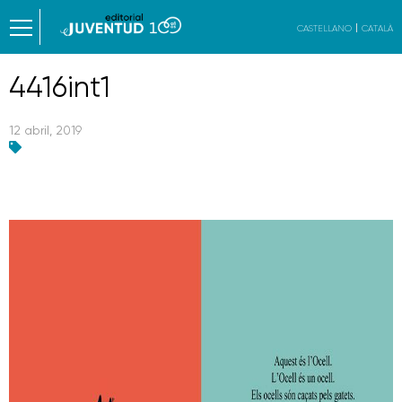
CASTELLANO
CATALÀ
4416int1
12 abril, 2019