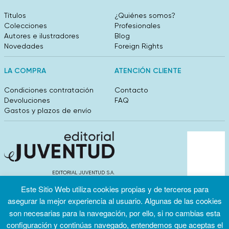
Títulos
¿Quiénes somos?
Colecciones
Profesionales
Autores e ilustradores
Blog
Novedades
Foreign Rights
LA COMPRA
ATENCIÓN CLIENTE
Condiciones contratación
Contacto
Devoluciones
FAQ
Gastos y plazos de envío
EDITORIAL JUVENTUD S.A.
València 304, entlo 1ºB. 08009 Barcelona
Este Sitio Web utiliza cookies propias y de terceros para
info@editorialjuventud.es
asegurar la mejor experiencia al usuario. Algunas de las cookies
(+34) 93 444 18 00
son necesarias para la navegación, por ello, si no cambias esta
configuración y continúas navegado, entendemos que aceptas el