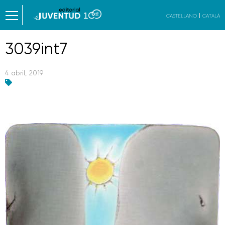
CASTELLANO
CATALÀ
3039int7
4 abril, 2019