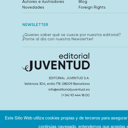
Autores e ilustradores
Blog
Novedades
Foreign Rights
NEWSLETTER
¿Quieres saber qué se cuece por nuestra editorial?
¡Ponte al día con nuestra Newsletter!
EDITORIAL JUVENTUD S.A.
València 304, entlo 1ºB. 08009 Barcelona
info@editorialjuventud.es
(+34) 93 444 18 00
Este Sitio Web utiliza cookies propias y de terceros para asegurar
continúas navegado, entendemos que aceptas el
Condiciones de uso
Políti