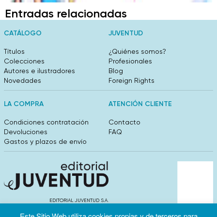
Entradas relacionadas
CATÁLOGO
JUVENTUD
Títulos
¿Quiénes somos?
Colecciones
Profesionales
Autores e ilustradores
Blog
Novedades
Foreign Rights
LA COMPRA
ATENCIÓN CLIENTE
Condiciones contratación
Contacto
Devoluciones
FAQ
Gastos y plazos de envío
EDITORIAL JUVENTUD S.A.
València 304, entlo 1ºB. 08009 Barcelona
Este Sitio Web utiliza cookies propias y de terceros para
info@editorialjuventud.es