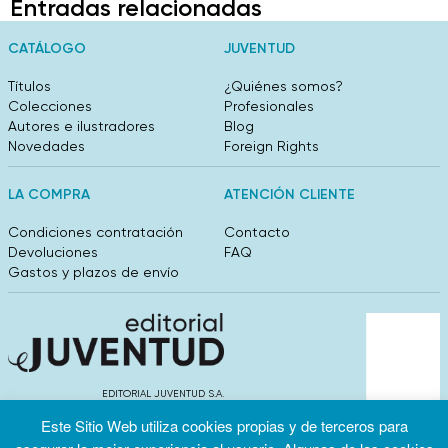
Entradas relacionadas
CATÁLOGO
JUVENTUD
Títulos
¿Quiénes somos?
Colecciones
Profesionales
Autores e ilustradores
Blog
Novedades
Foreign Rights
LA COMPRA
ATENCIÓN CLIENTE
Condiciones contratación
Contacto
Devoluciones
FAQ
Gastos y plazos de envío
EDITORIAL JUVENTUD S.A.
València 304, entlo 1ºB. 08009 Barcelona
Este Sitio Web utiliza cookies propias y de terceros para
info@editorialjuventud.es
(+34) 93 444 18 00