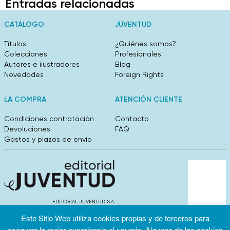
Entradas relacionadas
CATÁLOGO
JUVENTUD
Títulos
¿Quiénes somos?
Colecciones
Profesionales
Autores e ilustradores
Blog
Novedades
Foreign Rights
LA COMPRA
ATENCIÓN CLIENTE
Condiciones contratación
Contacto
Devoluciones
FAQ
Gastos y plazos de envío
EDITORIAL JUVENTUD S.A.
València 304, entlo 1ºB. 08009 Barcelona
Este Sitio Web utiliza cookies propias y de terceros para
info@editorialjuventud.es
asegurar la mejor experiencia al usuario. Algunas de las cookies
(+34) 93 444 18 00