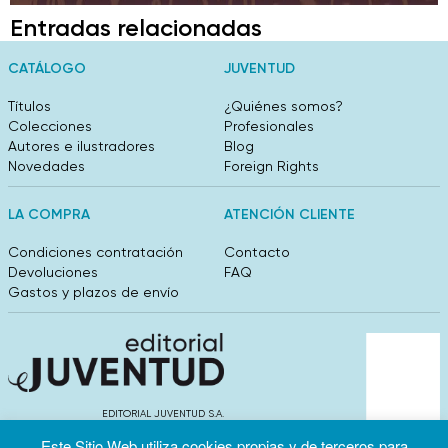
Entradas relacionadas
CATÁLOGO
JUVENTUD
Títulos
¿Quiénes somos?
Colecciones
Profesionales
Autores e ilustradores
Blog
Novedades
Foreign Rights
LA COMPRA
ATENCIÓN CLIENTE
Condiciones contratación
Contacto
Devoluciones
FAQ
Gastos y plazos de envío
EDITORIAL JUVENTUD S.A.
València 304, entlo 1ºB. 08009 Barcelona
Este Sitio Web utiliza cookies propias y de terceros para
info@editorialjuventud.es