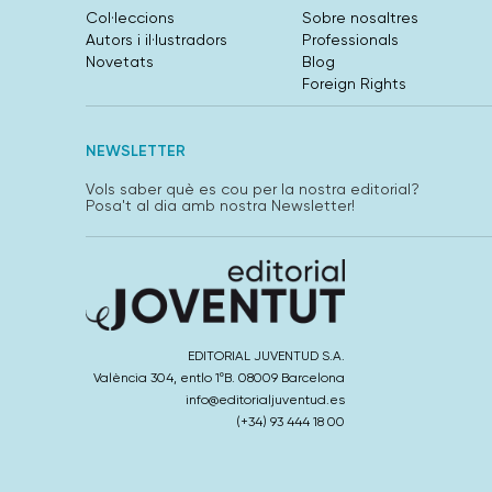
Col·leccions
Sobre nosaltres
Autors i il·lustradors
Professionals
Novetats
Blog
Foreign Rights
NEWSLETTER
Vols saber què es cou per la nostra editorial?
Posa't al dia amb nostra Newsletter!
EDITORIAL JUVENTUD S.A.
València 304, entlo 1ºB. 08009 Barcelona
info@editorialjuventud.es
(+34) 93 444 18 00