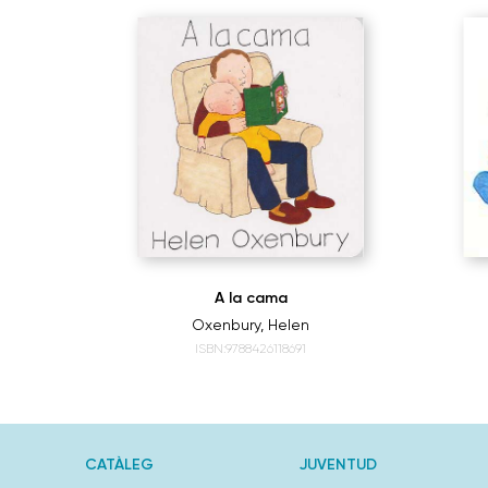
A la cama
Oxenbury, Helen
ISBN:9788426118691
CATÀLEG
JUVENTUD