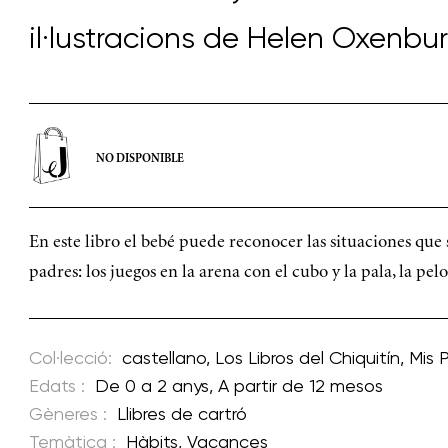
il·lustracions de
Helen Oxenbur
NO DISPONIBLE
En este libro el bebé puede reconocer las situaciones que
padres: los juegos en la arena con el cubo y la pala, la pelot
Col·lecció:
castellano
,
Los Libros del Chiquitín
,
Mis 
Edats :
De 0 a 2 anys
,
A partir de 12 mesos
Gèneres :
Llibres de cartró
Temàtica :
Hàbits
,
Vacances