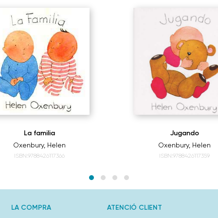
La familia
Jugando
Oxenbury, Helen
Oxenbury, Helen
ISBN:9788426117366
ISBN:9788426117359
LA COMPRA
ATENCIÓ CLIENT