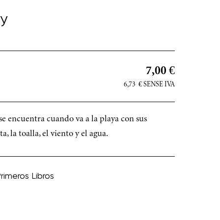
y
7,00 €
6,73
€
SENSE IVA
 se encuentra cuando va a la playa con sus
a, la toalla, el viento y el agua.
Primeros Libros