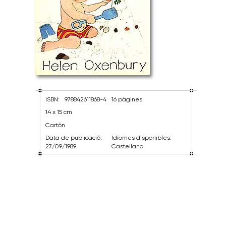
ISBN:
978842611868-4
16 pàgines
14 x 15 cm
Cartón
Data de publicació:
Idiomes disponibles:
27/09/1989
Castellano