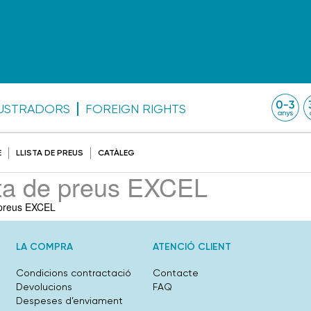
·LUSTRADORS
FOREIGN RIGHTS
E
LLISTA DE PREUS
CATÀLEG
sta de preus EXCEL
 preus EXCEL
LA COMPRA
ATENCIÓ CLIENT
Condicions contractació
Contacte
Devolucions
FAQ
Despeses d’enviament