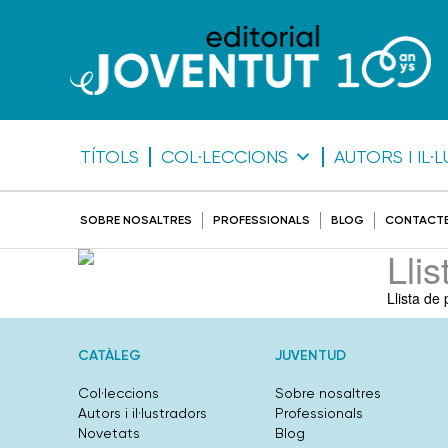
TÍTOLS
COL·LECCIONS
AUTORS I IL
SOBRE NOSALTRES
PROFESSIONALS
BLOG
CONTACT
Lli
Llista de
CATÀLEG
JUVENTUD
Col·leccions
Sobre nosaltres
Autors i il·lustradors
Professionals
Novetats
Blog