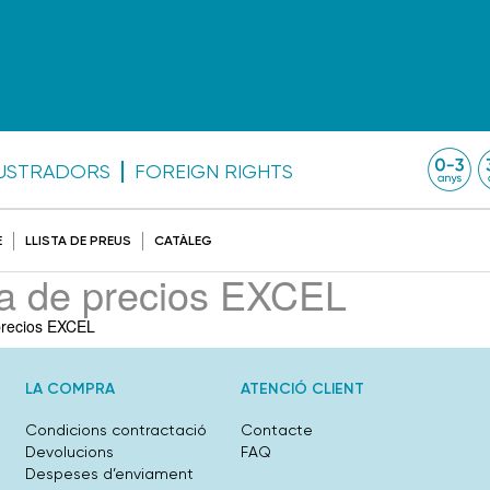
·LUSTRADORS
FOREIGN RIGHTS
E
LLISTA DE PREUS
CATÀLEG
ta de precios EXCEL
precios EXCEL
LA COMPRA
ATENCIÓ CLIENT
Condicions contractació
Contacte
Devolucions
FAQ
Despeses d’enviament