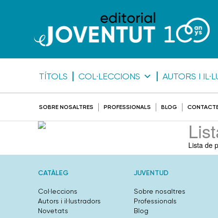
TÍTOLS
COL·LECCIONS
AUTORS I IL
SOBRE NOSALTRES
PROFESSIONALS
BLOG
CONTACT
Lis
Lista de 
CATÀLEG
JUVENTUD
Col·leccions
Sobre nosaltres
Autors i il·lustradors
Professionals
Novetats
Blog