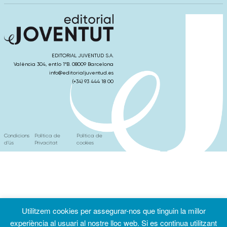
EDITORIAL JUVENTUD S.A.
València 304, entlo 1ºB. 08009 Barcelona
info@editorialjuventud.es
(+34) 93 444 18 00
Condicions
Política de
Política de
d’ús
Privacitat
cookies
Utilitzem cookies per assegurar-nos que tinguin la millor
experiència al usuari al nostre lloc web. Si es continua utilitzant