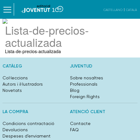
CASTELLANO
CATALÀ
Lista-de-precios-
actualizada
Lista-de-precios-actualizada
CATÀLEG
JUVENTUD
Col·leccions
Sobre nosaltres
Autors i il·lustradors
Professionals
Novetats
Blog
Foreign Rights
LA COMPRA
ATENCIÓ CLIENT
Condicions contractació
Contacte
Devolucions
FAQ
Despeses d’enviament