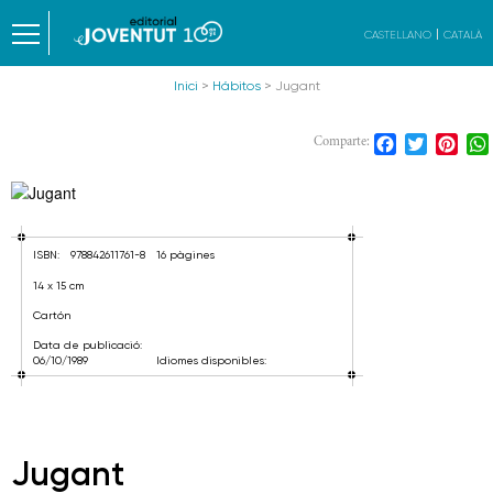
CASTELLANO
CATALÀ
Inici
>
Hábitos
> Jugant
Facebook
Twitter
Pint
Comparte:
ISBN:
978842611761-8
16 pàgines
14 x 15 cm
Cartón
Data de publicació:
06/10/1989
Idiomes disponibles:
Jugant