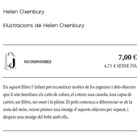
Helen Oxenbury
il·lustracions de
Helen Oxenbury
7,00 €
NO DISPONIBLE
6,73
€
SENSE IVA
En aquest llibre l’infant pot reconèixer moltes de les joguines i dels objectes
que li són familiars: els cubs de colors, el cotxet, una cassola, una capsa de
cartró, un llibre, un osset i la pilota. El petit comença a diferenciar-se de la
resta del món, veient primer una imatge d’aquests objectes per separat, i
després una imatge del bebè amb ells.