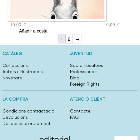
10,00
€
10,00
€
Añadir a cesta
1
2
→
CATÀLEG
JUVENTUD
Col·leccions
Sobre nosaltres
Autors i il·lustradors
Professionals
Novetats
Blog
Foreign Rights
LA COMPRA
ATENCIÓ CLIENT
Condicions contractació
Contacte
Devolucions
FAQ
Despeses d’enviament