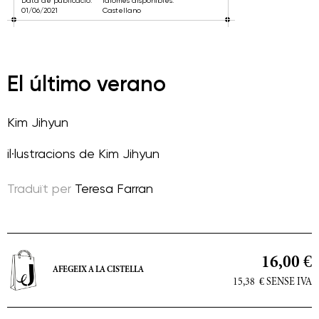
Data de publicació:
Idiomes disponibles:
01/06/2021
Castellano
El último verano
Kim Jihyun
il·lustracions de
Kim Jihyun
Traduït per
Teresa Farran
16,00 €
AFEGEIX A LA CISTELLA
15,38
€
SENSE IVA