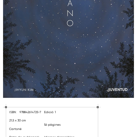
ISBN:
978842614725-7
Edició: 1
21,5 x 30 cm
56 pàgines
Cartoné