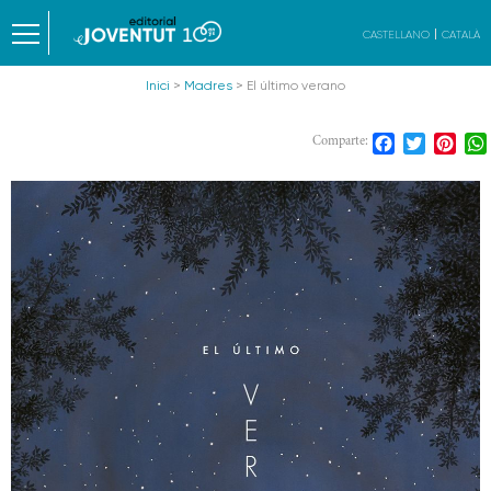
CASTELLANO
CATALÀ
Inici
>
Madres
> El último verano
Facebook
Twitter
Pint
Comparte: