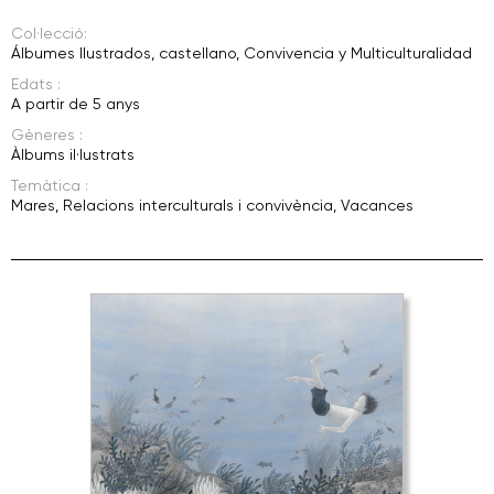
Col·lecció:
Álbumes Ilustrados
,
castellano
,
Convivencia y Multiculturalidad
Edats :
A partir de 5 anys
Gèneres :
Àlbums il·lustrats
Temàtica :
Mares
,
Relacions interculturals i convivència
,
Vacances