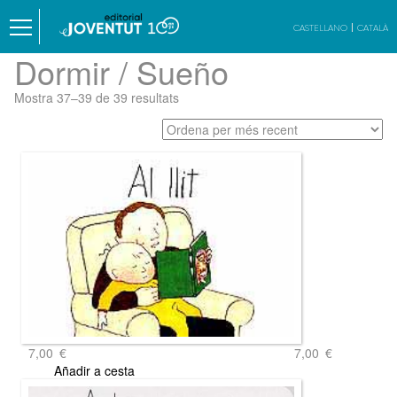
CASTELLANO
CATALÀ
Dormir / Sueño
Ordenat
Mostra 37–39 de 39 resultats
per
més
recent
7,00
€
7,00
€
Añadir a cesta