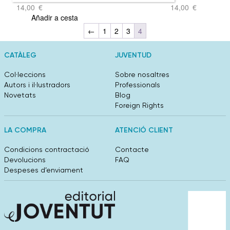
14,00
€
14,00
€
Añadir a cesta
←
1
2
3
4
CATÀLEG
JUVENTUD
Col·leccions
Sobre nosaltres
Autors i il·lustradors
Professionals
Novetats
Blog
Foreign Rights
LA COMPRA
ATENCIÓ CLIENT
Condicions contractació
Contacte
Devolucions
FAQ
Despeses d’enviament