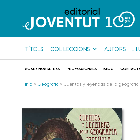
TÍTOLS
COL·LECCIONS
AUTORS I IL
SOBRE NOSALTRES
PROFESSIONALS
BLOG
CONTACT
Inici
>
Geografía
> Cuentos y leyendas de la geografía