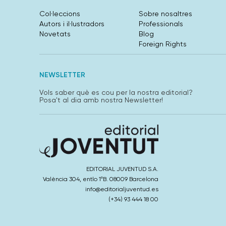
Col·leccions
Sobre nosaltres
Autors i il·lustradors
Professionals
Novetats
Blog
Foreign Rights
NEWSLETTER
Vols saber què es cou per la nostra editorial?
Posa't al dia amb nostra Newsletter!
EDITORIAL JUVENTUD S.A.
València 304, entlo 1ºB. 08009 Barcelona
info@editorialjuventud.es
(+34) 93 444 18 00