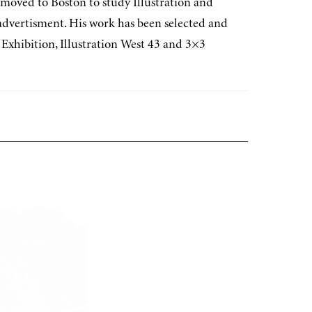
 moved to Boston to study Illustration and
 advertisment. His work has been selected and
 Exhibition, Illustration West 43 and 3×3