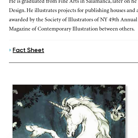
He is graduated from Fine Arts in Salamanca, later on he
Design. He illustrates projects for publishing houses and
awarded by the Society of Illustrators of NY 49th Annual
Magazine of Contemporary Illustration between others.
›
Fact Sheet