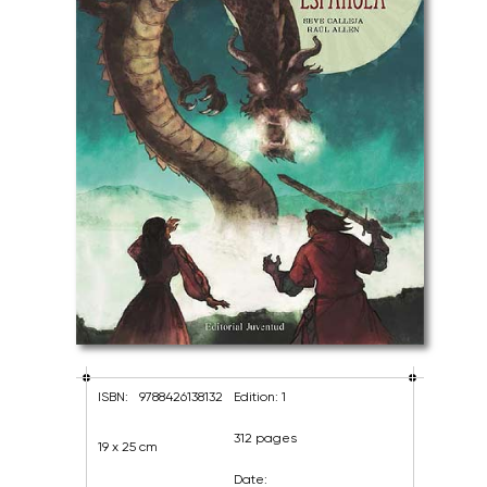
ISBN:
9788426138132
Edition: 1
312 pages
19 x 25 cm
Date: