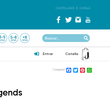
CASTELLANO
CATALÀ
Entrar
Cistella
Facebook
Twitter
Pinterest
WhatsApp
Comparte:
egends