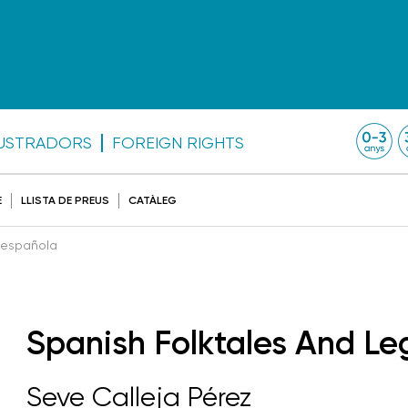
·LUSTRADORS
FOREIGN RIGHTS
E
LLISTA DE PREUS
CATÀLEG
 española
Spanish Folktales And L
Seve Calleja Pérez