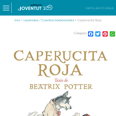
CASTELLANO
CATALÀ
Inici
>
Leyendas / Cuentos tradicionales
> Caperucita Roja
Facebook
Twitter
Pint
Comparte: