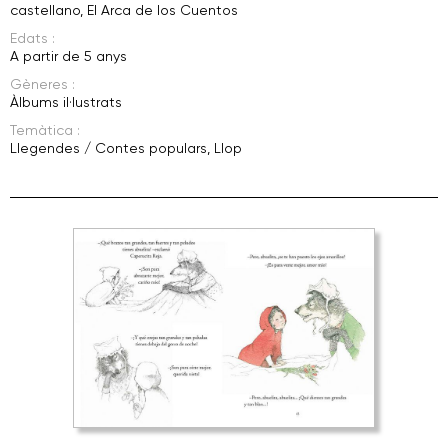
castellano
,
El Arca de los Cuentos
Edats :
A partir de 5 anys
Gèneres :
Àlbums il·lustrats
Temàtica :
Llegendes / Contes populars
,
Llop