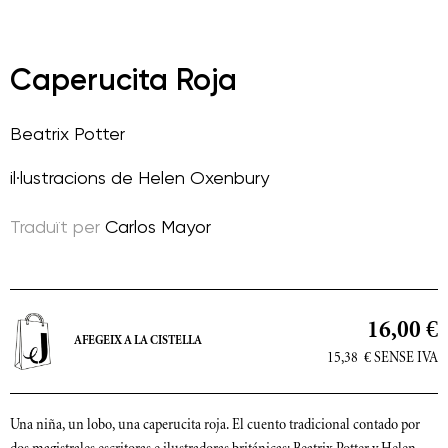
Caperucita Roja
Beatrix Potter
il·lustracions de
Helen Oxenbury
Traduït per
Carlos Mayor
16,00 €
AFEGEIX A LA CISTELLA
15,38
€
SENSE IVA
Una niña, un lobo, una caperucita roja. El cuento tradicional contado por