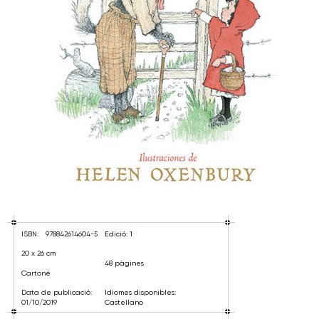
ISBN:
978842614604-5
Edició: 1
20 x 26 cm
48 pàgines
Cartoné
Data de publicació:
Idiomes disponibles:
01/10/2019
Castellano