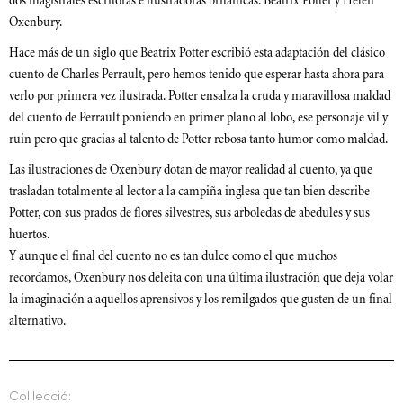
dos magistrales escritoras e ilustradoras británicas: Beatrix Potter y Helen
Oxenbury.
Hace más de un siglo que Beatrix Potter escribió esta adaptación del clásico
cuento de Charles Perrault, pero hemos tenido que esperar hasta ahora para
verlo por primera vez ilustrada. Potter ensalza la cruda y maravillosa maldad
del cuento de Perrault poniendo en primer plano al lobo, ese personaje vil y
ruin pero que gracias al talento de Potter rebosa tanto humor como maldad.
Las ilustraciones de Oxenbury dotan de mayor realidad al cuento, ya que
trasladan totalmente al lector a la campiña inglesa que tan bien describe
Potter, con sus prados de flores silvestres, sus arboledas de abedules y sus
huertos.
Y aunque el final del cuento no es tan dulce como el que muchos
recordamos, Oxenbury nos deleita con una última ilustración que deja volar
la imaginación a aquellos aprensivos y los remilgados que gusten de un final
alternativo.
Col·lecció: