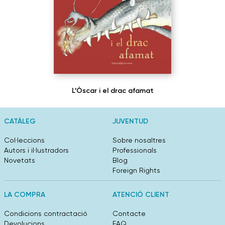
L’Òscar i el drac afamat
CATÀLEG
JUVENTUD
Col·leccions
Sobre nosaltres
Autors i il·lustradors
Professionals
Novetats
Blog
Foreign Rights
LA COMPRA
ATENCIÓ CLIENT
Condicions contractació
Contacte
Devolucions
FAQ