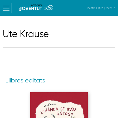
CASTELLANO
CATALÀ
Ute Krause
Llibres editats