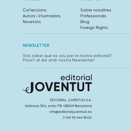
Col·leccions
Sobre nosaltres
Autors i il·lustradors
Professionals
Novetats
Blog
Foreign Rights
NEWSLETTER
Vols saber què es cou per la nostra editorial?
Posa't al dia amb nostra Newsletter!
EDITORIAL JUVENTUD S.A.
València 304, entlo 1ºB. 08009 Barcelona
info@editorialjuventud.es
(+34) 93 444 18 00