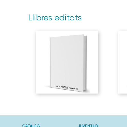
Llibres editats
CATÀLEG
JUVENTUD