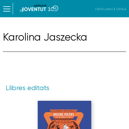
CASTELLANO
CATALÀ
Karolina Jaszecka
Llibres editats