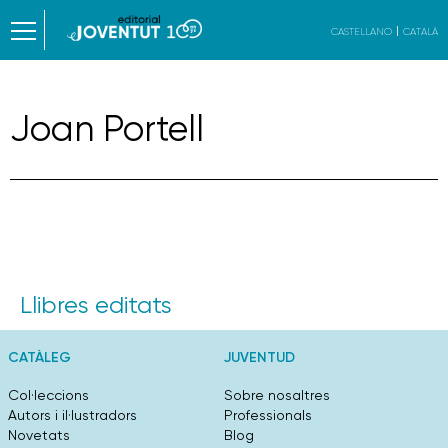
CASTELLANO
CATALÀ
Joan Portell
Llibres editats
CATÀLEG
JUVENTUD
Col·leccions
Sobre nosaltres
Autors i il·lustradors
Professionals
Novetats
Blog