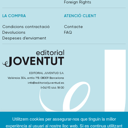
Foreign Rights
LA COMPRA
ATENCIÓ CLIENT
Condicions contractació
Contacte
Devolucions
FAQ
Despeses d’enviament
EDITORIAL JUVENTUD S.A.
València 304, entlo 1ºB. 08009 Barcelona
info@editorialjuventud.es
(+34) 93 444 18 00
Utilitzem cookies per assegurar-nos que tinguin la millor
Condicions
Política de
Política de
d’ús
Privacitat
cookies
experiència al usuari al nostre lloc web. Si es continua utilitzant